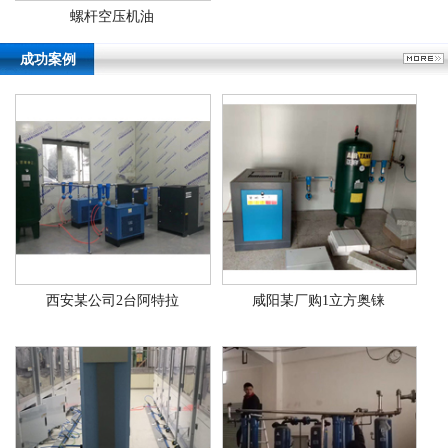
螺杆空压机油
成功案例
西安某公司2台阿特拉
咸阳某厂购1立方奥铼